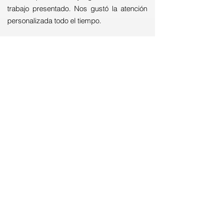
trabajo presentado. Nos gustó la atención
personalizada todo el tiempo.
ANA MARÍA T. "FINANZAS PARA
NO FINANCIEROS"
" Con el Programa de Finanzas para no
financieros logré reforzar mi vocabulario de
Inglés financiero y aprendí a usarlo en
contexto. Ahora puedo participar
activamente en las conferencias de la